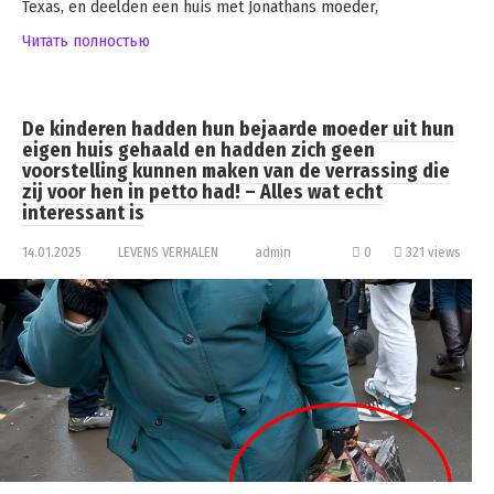
Texas, en deelden een huis met Jonathans moeder,
Читать полностью
De kinderen hadden hun bejaarde moeder uit hun
eigen huis gehaald en hadden zich geen
voorstelling kunnen maken van de verrassing die
zij voor hen in petto had! – Alles wat echt
interessant is
14.01.2025
LEVENS VERHALEN
admin
0
321 views