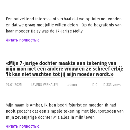
Een ontzettend interessant verhaal dat we op internet vonden
en dat we graag met jullie willen delen… Op de begrafenis van
haar moeder Daisy was de 17-jarige Molly
Читать полностью
«Mijn 7-jarige dochter maakte een tekening van
mijn man met een andere vrouw en ze schreef erbij:
‘Ik kan niet wachten tot jij mijn moeder wordt.'»
19.01.2025
LEVENS VERHALEN
admin
0
333 views
Mijn naam is Amber, ik ben bedrijfsjurist en moeder. Ik had
nooit gedacht dat een simpele tekening met kleurpotloden van
mijn zevenjarige dochter Mia alles in mijn leven
Читать полностью