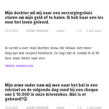
Mijn dochter wil mij naar een verzorgingshuis
sturen om mijn geld af te halen. Ik heb haar een les
voor het leven geleerd.
19.01.2025
LEVENS VERHALEN
admin
0
636 views
Ik vertel u over mijn dochter Anna, die helaas niet meer
begrijpt wat respect betekent. Ze zegt dat ik, omdat ik al 90
ben, maar beter naar een
Читать полностью
Mijn arme vader nam mij mee naar het bal in een
rolstoel en de volgende dag vond hij een cheque
van $ 10.000 in onze brievenbus. Wat is er
gebeurd?😮
19.01.2025
LEVENS VERHALEN
admin
0
235 views