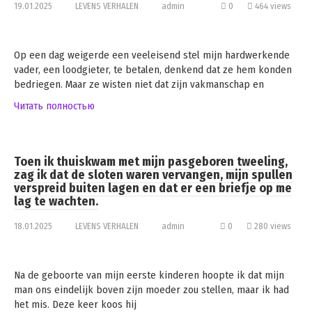
19.01.2025
LEVENS VERHALEN
admin
0
464 views
Op een dag weigerde een veeleisend stel mijn hardwerkende
vader, een loodgieter, te betalen, denkend dat ze hem konden
bedriegen. Maar ze wisten niet dat zijn vakmanschap en
Читать полностью
Toen ik thuiskwam met mijn pasgeboren tweeling,
zag ik dat de sloten waren vervangen, mijn spullen
verspreid buiten lagen en dat er een briefje op me
lag te wachten.
18.01.2025
LEVENS VERHALEN
admin
0
280 views
Na de geboorte van mijn eerste kinderen hoopte ik dat mijn
man ons eindelijk boven zijn moeder zou stellen, maar ik had
het mis. Deze keer koos hij