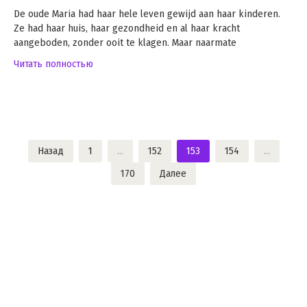
De oude Maria had haar hele leven gewijd aan haar kinderen.
Ze had haar huis, haar gezondheid en al haar kracht
aangeboden, zonder ooit te klagen. Maar naarmate
Читать полностью
Пагинация
Назад
1
…
152
153
154
…
записей
170
Далее